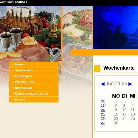
Zum Mühlehannes
» Home
Wochenkarte
» Speisekarte
» Leistungen
» Wir über uns
◀
Juni 2025
▶
» Impressum
» Datenschutzerklärung
MO
DI
MI
» Kontakt
26
27
28
22
2
3
4
23
9
10
11
24
16
17
18
25
23
24
25
26
30
27